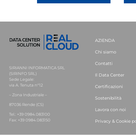
AZIENDA
Chi siamo
Contatti
SIRIANNI INFORMATICA SRL
(SIRINFO SRL)
Il Data Center
Sede Legale:
via A. Tenuta n°12
Certificazioni
– Zona Industriale –
Sostenibilità
87036 Rende (CS)
Lavora con noi
Tel.: +39 0984.083100
Fax: +39 0984.083150
Privacy & Cookie po