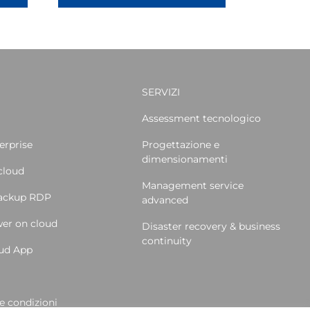
SERVIZI
Assessment tecnologico
erprise
Progettazione e
dimensionamenti
cloud
Management service
backup RDP
advanced
er on cloud
Disaster recovery & business
continuity
oud App
e condizioni