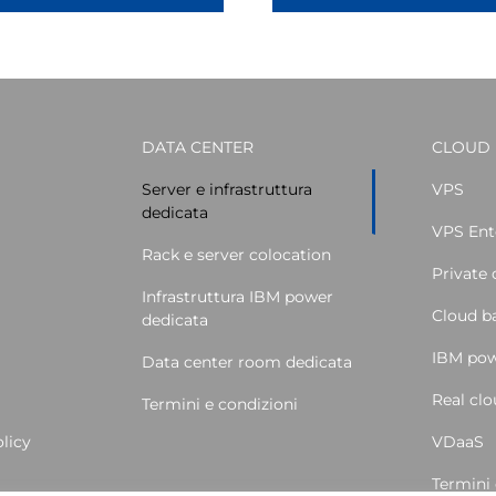
DATA CENTER
CLOUD
Server e infrastruttura
VPS
dedicata
VPS Ent
Rack e server colocation
Private 
Infrastruttura IBM power
Cloud 
dedicata
IBM pow
Data center room dedicata
Real cl
Termini e condizioni
licy
VDaaS
Termini 